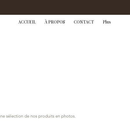
ACCUEIL
À PROPOS
CONTACT
Plus
duits
une sélection de nos produits en photos.